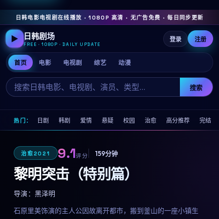
日韩电影电视剧在线播放 · 1080P 高清 · 无广告免费 · 每日同步更新
日韩剧场
▶
登录
注册
FREE · 1080P · DAILY UPDATE
首页
电影
电视剧
综艺
动漫
搜索
日剧
韩剧
爱情
悬疑
校园
治愈
高分推荐
完结
热门：
9.1
159分钟
治愈
2021
评分
黎明突击（特别篇）
导演：
黑泽明
石原里美饰演的主人公因故离开都市，搬到釜山的一座小镇生