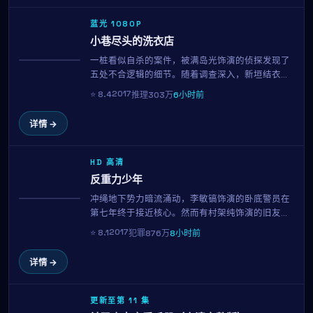
蓝光 1080P
小巷尽头的洗衣店
一桩看似自杀的案件，被满岛光饰演的侦探发现了
获奖
五处不合逻辑的细节。随着调查深入，新垣结衣所
代表的当事人方逐渐成为唯一指向。这是一场关于
2017
⭐
8.4
推理
303万
6小时前
动机与人性的智力博弈，全片每一个镜头都暗藏伏
笔，116分钟内三度反转，观影门槛与回报同样高。
详情 →
HD 高清
反重力少年
冲绳地下势力暗流涌动，李敏镐饰演的卧底警员在
趋势
第七年终于接近核心。然而有村架纯饰演的旧友身
份突变，让他陷入忠诚与生存的两难。是松隆志的
2017
⭐
8.1
犯罪
876万
8小时前
招牌长镜头与冷暖对比色调，在本片中再次令人窒
息。
详情 →
更新至第 11 集