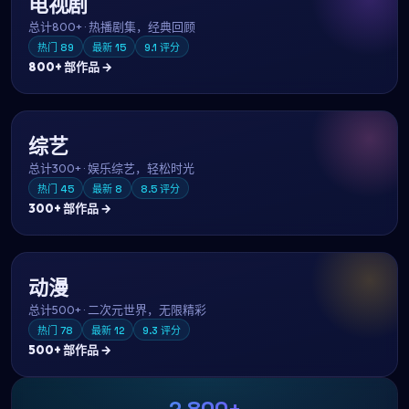
电视剧
总计
800+
·
热播剧集，经典回顾
热门
89
最新
15
9.1
评分
800+
部作品 →
综艺
总计
300+
·
娱乐综艺，轻松时光
热门
45
最新
8
8.5
评分
300+
部作品 →
动漫
总计
500+
·
二次元世界，无限精彩
热门
78
最新
12
9.3
评分
500+
部作品 →
2,800+