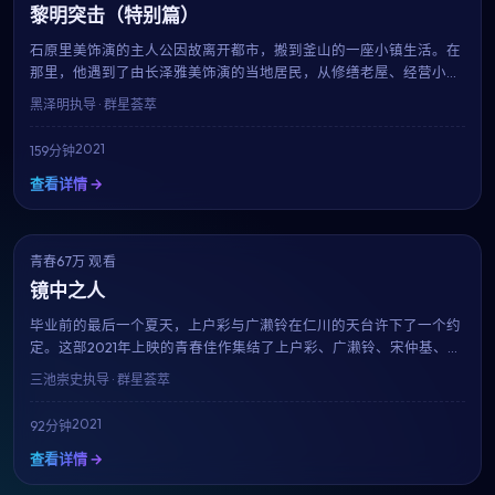
黎明突击（特别篇）
石原里美饰演的主人公因故离开都市，搬到釜山的一座小镇生活。在
那里，他遇到了由长泽雅美饰演的当地居民，从修缮老屋、经营小店
到适应慢节奏的生活，每一帧都像一杯温热的茶。黑泽明用治愈系的
黑泽明
执导 · 群星荟萃
影像告诉我们：人生没有标准答案。
2021
159分钟
查看详情 →
青春
NEW
67万 观看
9.7
镜中之人
毕业前的最后一个夏天，上户彩与广濑铃在仁川的天台许下了一个约
定。这部2021年上映的青春佳作集结了上户彩、广濑铃、宋仲基、松
本润等当红演员，用92分钟的篇幅记录下属于十八岁的迷茫、勇气与
三池崇史
执导 · 群星荟萃
心动。
2021
92分钟
查看详情 →