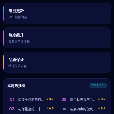
每日更新
50+ 部新内容
热度飙升
观看量持续增长
品质保证
精选优质内容
本周热播榜
TOP 10
01
02
⭐
8.7
⭐
8.7
深夜十点的告白（前传特辑）
那个秋天我学会了拥抱
03
04
⭐
6.5
⭐
8.2
与你重逢的二十四小时（4K 修复版）
凌晨四点的便利店