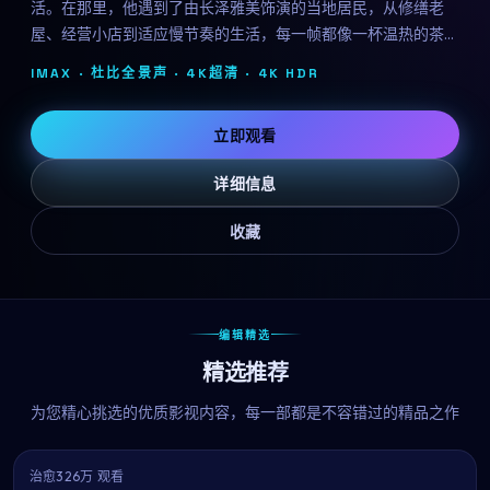
活。在那里，他遇到了由长泽雅美饰演的当地居民，从修缮老
屋、经营小店到适应慢节奏的生活，每一帧都像一杯温热的茶。
黑泽明用治愈系的影像告诉我们：人生没有标准答案。
IMAX · 杜比全景声 · 4K超清 ·
4K HDR
立即观看
详细信息
收藏
编辑精选
精选推荐
为您精心挑选的优质影视内容，每一部都是不容错过的精品之作
治愈
326万 观看
9.1
热播