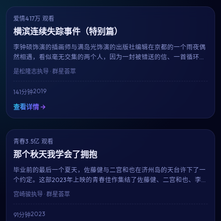
爱情
417万 观看
9.1
获奖
横滨连续失踪事件（特别篇）
李钟硕饰演的插画师与满岛光饰演的出版社编辑在京都的一个雨夜偶
然相遇，看似毫无交集的两个人，因为一封被错送的信、一首循环播
放的旧歌、或是一只走失的猫，开始走进彼此的日常。这部由是松隆
是松隆志
执导 · 群星荟萃
志执导的2019年作品，用克制而温柔的镜头语言，呈现了都市人之间
最纯粹的悸动。
2019
141分钟
查看详情 →
青春
3.5亿 观看
8.7
趋势
那个秋天我学会了拥抱
毕业前的最后一个夏天，佐藤健与二宫和也在济州岛的天台许下了一
个约定。这部2023年上映的青春佳作集结了佐藤健、二宫和也、李敏
镐、南柱赫等当红演员，用91分钟的篇幅记录下属于十八岁的迷茫、
宫崎骏
执导 · 群星荟萃
勇气与心动。
2023
91分钟