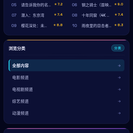
05
06
⭐
7.2
⭐
9.0
请告诉我你的名字
钢之骑士（首映纪念版）
07
08
⭐
7.4
⭐
7.4
潜入：东京湾
十年同窗（4K 修复版）
09
10
⭐
8.8
⭐
8.3
樱花深处：未寄出的信
雨夜里的目击者（加长完整版）
浏览分类
分类
全部内容
电影频道
电视剧频道
综艺频道
动漫频道