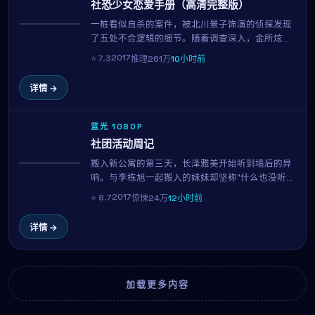
社恐少女恋爱手册（高清完整版）
一桩看似自杀的案件，被北川景子饰演的侦探发现
热播
了五处不合逻辑的细节。随着调查深入，金所炫所
代表的当事人方逐渐成为唯一指向。这是一场关于
2017
⭐
7.3
推理
261万
10小时前
动机与人性的智力博弈，全片每一个镜头都暗藏伏
笔，107分钟内三度反转，观影门槛与回报同样
详情 →
高。
蓝光 1080P
社团活动周记
搬入新公寓的第三天，长泽雅美开始听到墙后的异
NEW
响。与李栋旭一起搬入的妹妹却坚称"什么也没听
到"。当真相终于显现，所有看似日常的细节都成了
2017
⭐
8.7
惊悚
24万
12小时前
恐惧的来源。崔东勋用极简的音效与克制的镜头，
呈现一部令人后劲十足的心理惊悚片。
详情 →
加载更多内容