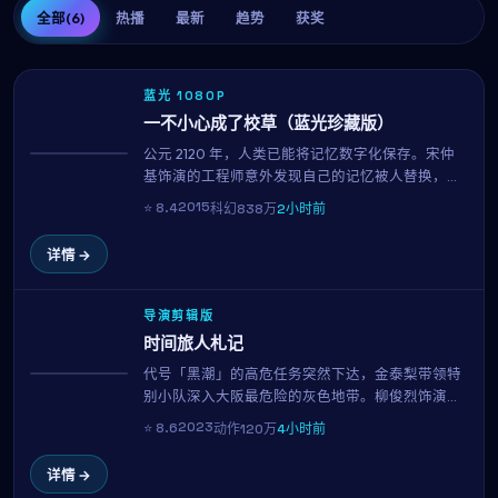
全部
(6)
热播
最新
趋势
获奖
蓝光 1080P
一不小心成了校草（蓝光珍藏版）
公元 2120 年，人类已能将记忆数字化保存。宋仲
热播
基饰演的工程师意外发现自己的记忆被人替换，为
了找回真相，他与石原里美一同潜入禁区数据库。
2015
⭐
8.4
科幻
838万
2小时前
奉俊昊用扎实的世界观与一流的视觉特效，构筑了
一个让人沉浸的近未来寓言。
详情 →
导演剪辑版
时间旅人札记
代号「黑潮」的高危任务突然下达，金泰梨带领特
NEW
别小队深入大阪最危险的灰色地带。柳俊烈饰演的
搭档另有任务，每一次交火都关乎信念与生死。林
2023
⭐
8.6
动作
120万
4小时前
常树招牌的硬核动作场面再度升级。
详情 →